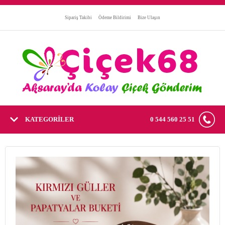
Sipariş Takibi
Ödeme Bildirimi
Bize Ulaşın
KATEGORİLER
0 544 560 25 51