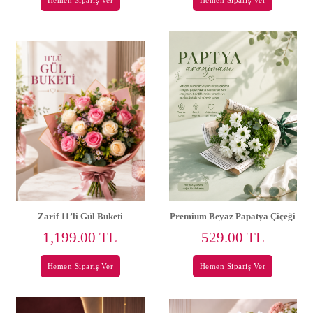
Hemen Sipariş Ver
Hemen Sipariş Ver
Zarif 11’li Gül Buketi
Premium Beyaz Papatya Çiçeği
1,199.00 TL
529.00 TL
Hemen Sipariş Ver
Hemen Sipariş Ver