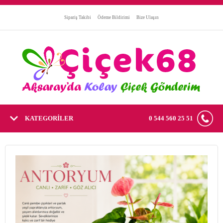
Sipariş Takibi
Ödeme Bildirimi
Bize Ulaşın
KATEGORİLER
0 544 560 25 51