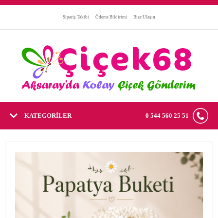
Sipariş Takibi
Ödeme Bildirimi
Bize Ulaşın
KATEGORİLER
0 544 560 25 51