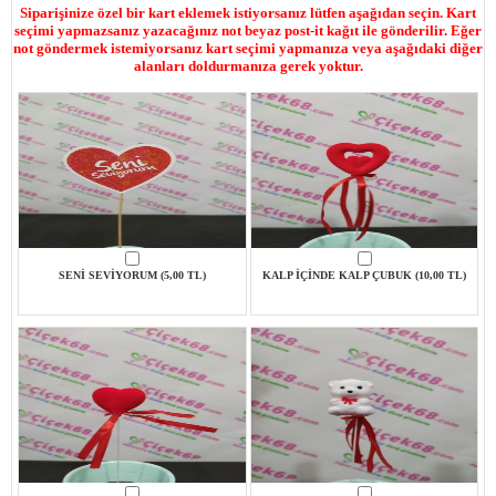
Siparişinize özel bir kart eklemek istiyorsanız lütfen aşağıdan seçin. Kart
seçimi yapmazsanız yazacağınız not beyaz post-it kağıt ile gönderilir. Eğer
not göndermek istemiyorsanız kart seçimi yapmanıza veya aşağıdaki diğer
alanları doldurmanıza gerek yoktur.
SENİ SEVİYORUM (5,00 TL)
KALP İÇİNDE KALP ÇUBUK (10,00 TL)